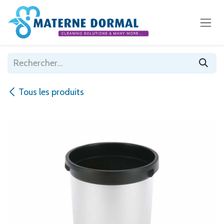
Se rendre au contenu
Tous les produits