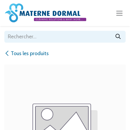
Se rendre au contenu
Tous les produits