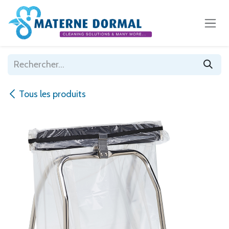
Se rendre au contenu
Tous les produits