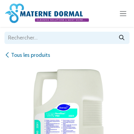
Se rendre au contenu
Tous les produits