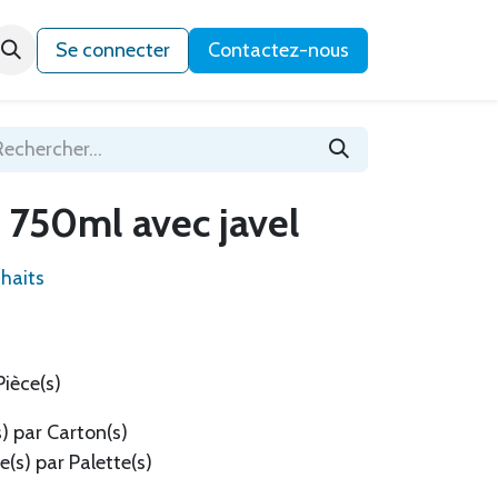
Qui sommes-nous ?
Se connecter
Contactez-nous
 750ml avec javel
uhaits
Pièce(s)
s) par Carton(s)
(s) par Palette(s)