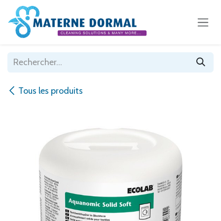
Se rendre au contenu
Tous les produits