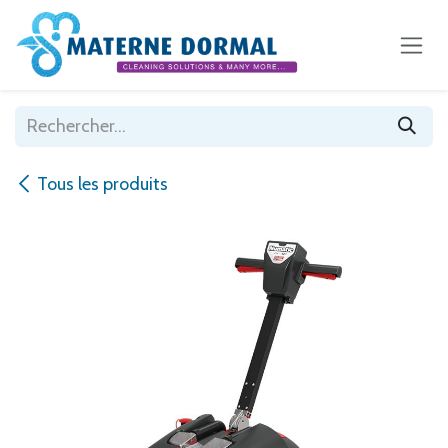
Se rendre au contenu
Tous les produits