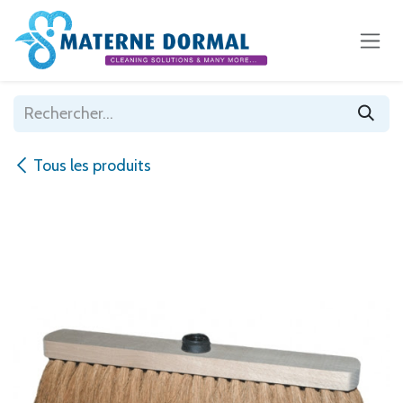
Se rendre au contenu
Tous les produits