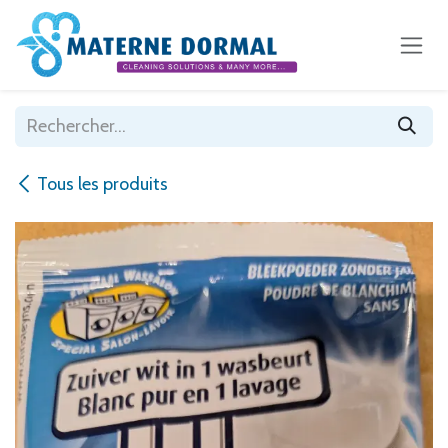
Se rendre au contenu
Tous les produits