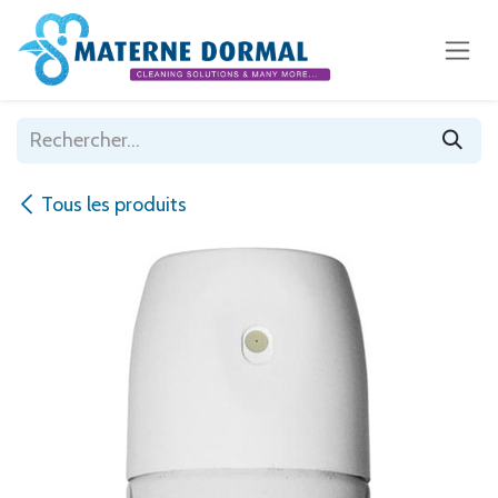
Se rendre au contenu
Tous les produits