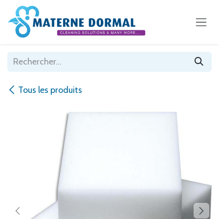
Se rendre au contenu
Tous les produits