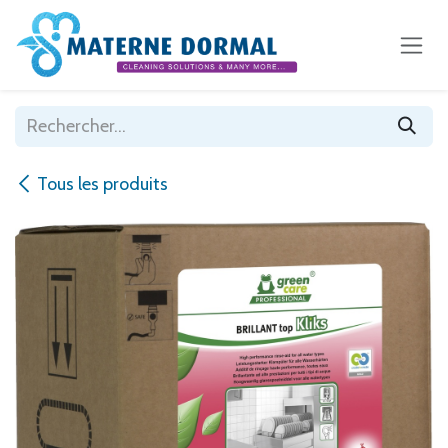
Se rendre au contenu
Tous les produits