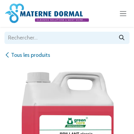
Se rendre au contenu
Tous les produits