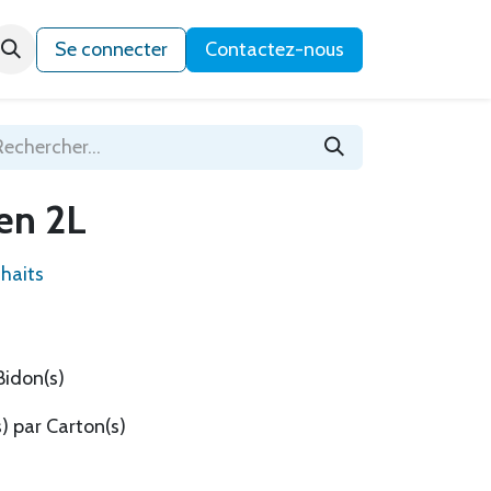
Qui sommes-nous ?
Se connecter
Contactez-nous
en 2L
uhaits
Bidon(s)
) par Carton(s)