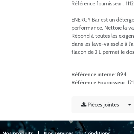
Référence fournisseur : 111
ENERGY Bar est un déterge
performance. Nettoie la vai
Répond à toutes les exigen
dans les lave-vaisselle à l'
flacon de 2 L permet le d
Référence interne:
894
Référence Fournisseur:
12
Pièces jointes
|
Nos produits
|
Nos services
|
Conditions