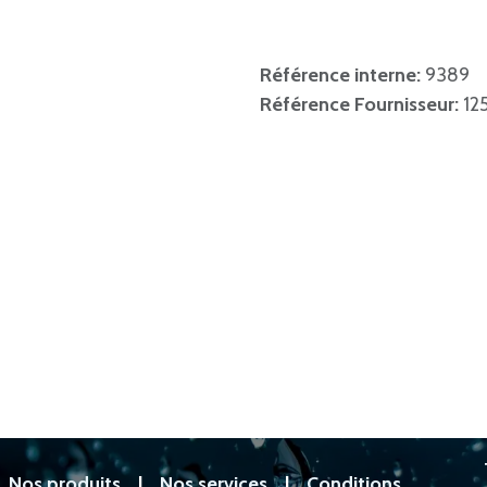
Référence interne:
9389
Référence Fournisseur:
12
|
Nos produits
|
Nos services
|
Conditions