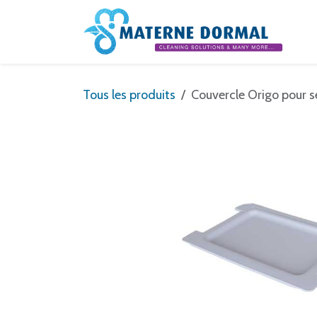
Se rendre au contenu
Tous les produits
Couvercle Origo pour s