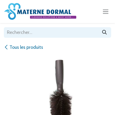
Se rendre au contenu
Tous les produits