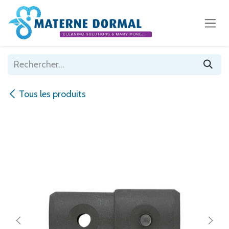
Se rendre au contenu
Tous les produits