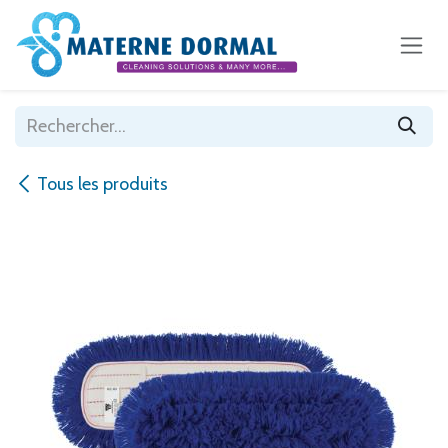
Se rendre au contenu
Tous les produits