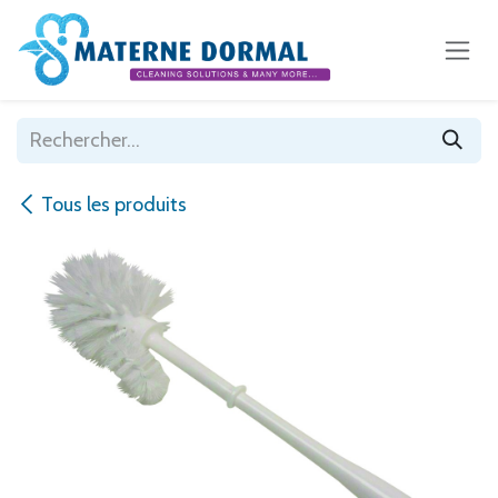
Se rendre au contenu
Tous les produits