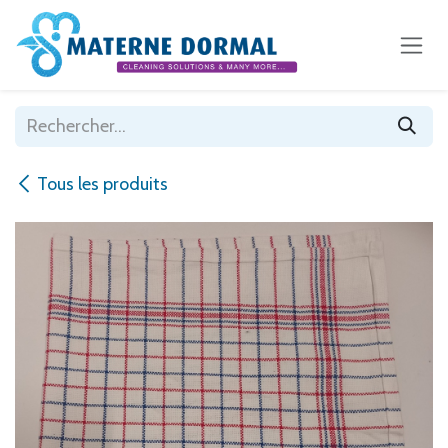
Se rendre au contenu
Tous les produits