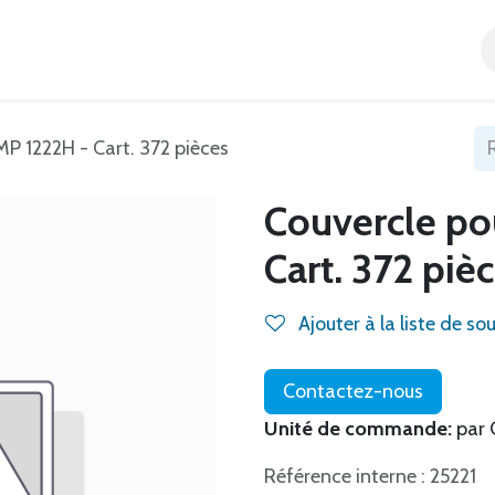
Accueil
Tous nos produits
Catégories
Blog
MP 1222H - Cart. 372 pièces
Couvercle po
Cart. 372 piè
Ajouter à la liste de so
Contactez-nous
Unité de commande:
par 
Référence interne : 25221