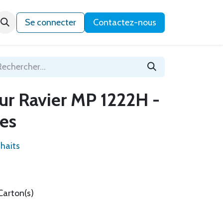
Qui sommes-nous ?
Se connecter
Contactez-nous
ur Ravier MP 1222H -
ces
uhaits
Carton(s)