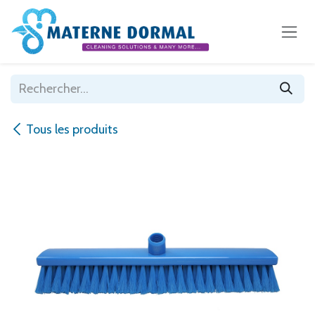
Se rendre au contenu
Tous les produits