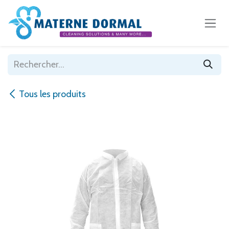
Se rendre au contenu
Tous les produits