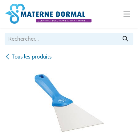
Se rendre au contenu
Tous les produits