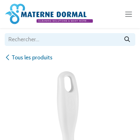
Se rendre au contenu
Tous les produits