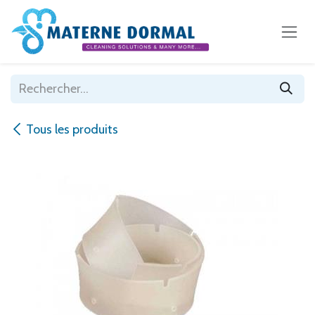
Se rendre au contenu
Tous les produits