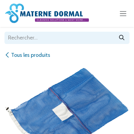
Se rendre au contenu
Tous les produits