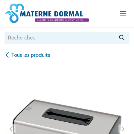
Se rendre au contenu
Tous les produits