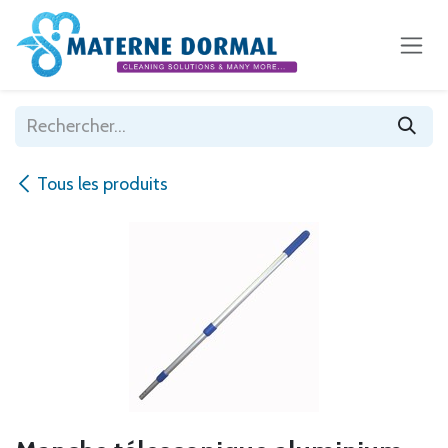
Se rendre au contenu
Tous les produits