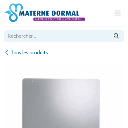
Se rendre au contenu
Tous les produits