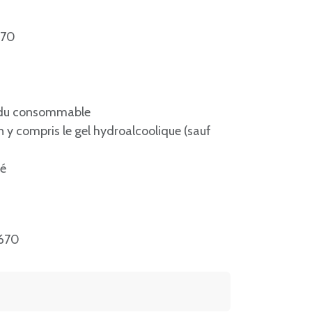
670
e du consommable
 y compris le gel hydroalcoolique (sauf
lé
670