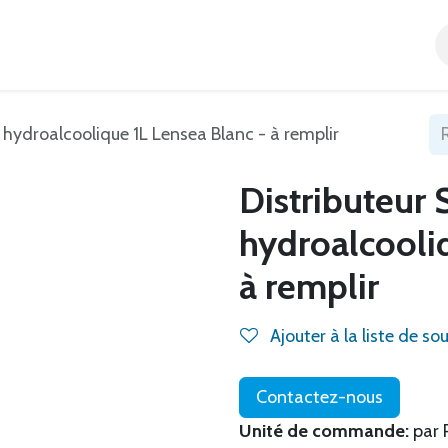
Accueil
Tous nos produits
Catégories
Blog
 hydroalcoolique 1L Lensea Blanc - à remplir
Distributeur
hydroalcooli
à remplir
Ajouter à la liste de so
Contactez-nous
Unité de commande:
par 