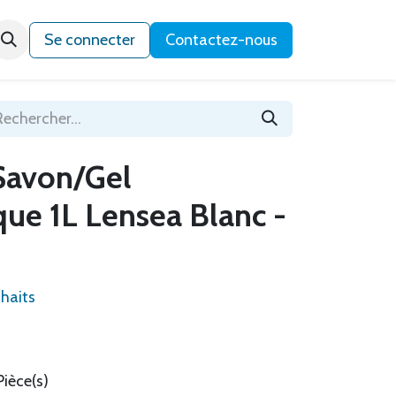
Qui sommes-nous ?
Se connecter
Contactez-nous
 Savon/Gel
que 1L Lensea Blanc -
uhaits
Pièce(s)