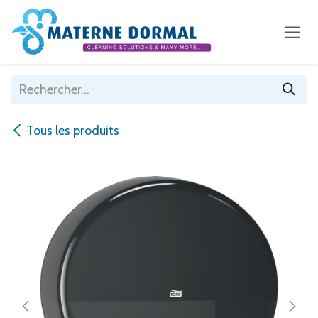
Se rendre au contenu
Tous les produits