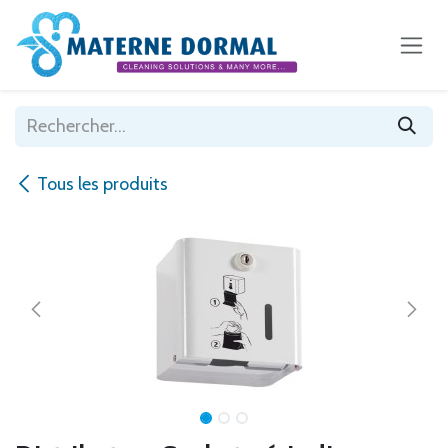
Se rendre au contenu
Tous les produits