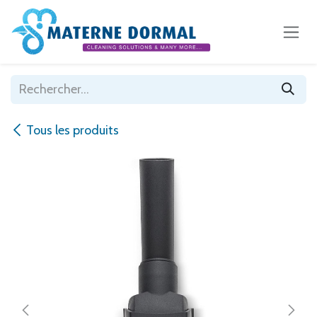
Se rendre au contenu
Tous les produits