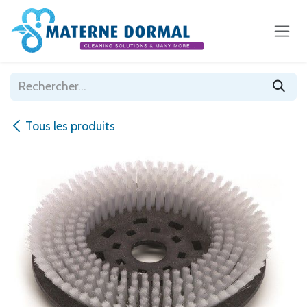
Se rendre au contenu
Tous les produits