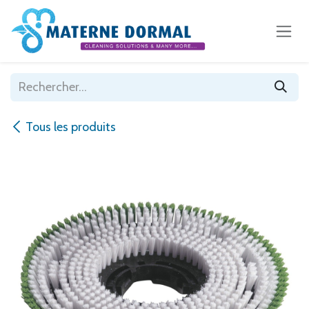
Se rendre au contenu
Tous les produits