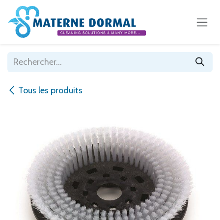
Se rendre au contenu
Tous les produits