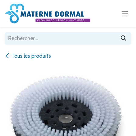
Se rendre au contenu
Tous les produits