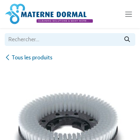
Se rendre au contenu
Tous les produits