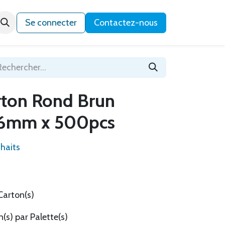
Qui sommes-nous ?
Se connecter
Contactez-nous
rton Rond Brun
6mm x 500pcs
uhaits
Carton(s)
(s) par Palette(s)