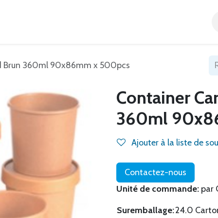
Accueil
Tous nos produits
Catégories
Blog
nd Brun 360ml 90x86mm x 500pcs
Container Ca
360ml 90x8
Ajouter à la liste de so
Contactez-nous
Unité de commande:
par 
Suremballage:
24.0 Carton