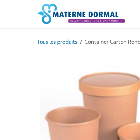
Se rendre au contenu
Tous les produits
Container Carton Ro