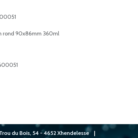
1600051
brun rond 90x86mm 360ml
600051
Trou du Bois, 54 - 4652 Xhendelesse
|