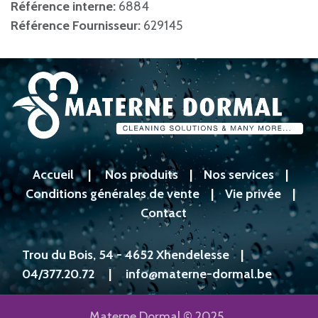
Référence interne:
6884
Référence Fournisseur:
629145
Accueil
|
Nos produits
|
Nos services
|
Conditions générales de vente
|
Vie privée
|
Contact
Trou du Bois, 54 - 4652 Xhendelesse
|
04/377.20.72
|
info@materne-dormal.be
Materne Dormal © 2025