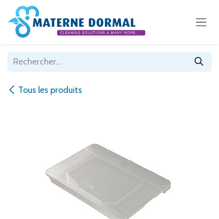
Se rendre au contenu
Tous les produits