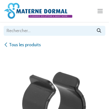
Se rendre au contenu
Tous les produits