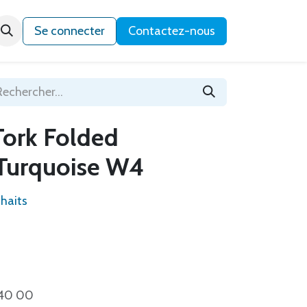
Qui sommes-nous ?
Se connecter
Contactez-nous
Tork Folded
 Turquoise W4
uhaits
5 40 00