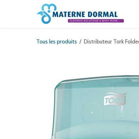
Se rendre au contenu
Tous les produits
Distributeur Tork Fold