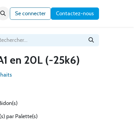
Qui sommes-nous ?
Se connecter
Contactez-nous
A1 en 20L (-25k6)
uhaits
Bidon(s)
s) par Palette(s)