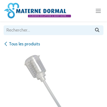
Se rendre au contenu
Tous les produits