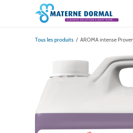
Se rendre au contenu
Tous les produits
AROMA intense Proven