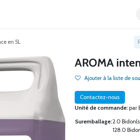
Accueil
Tous nos produits
Catégories
Blog
ce en 5L
AROMA inten
Ajouter à la liste de so
Contactez-nous
Unité de commande:
par 
Suremballage:
2.0 Bidon(s
128.0 Bidon