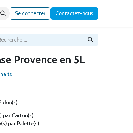
Qui sommes-nous ?
Se connecter
Contactez-nous
se Provence en 5L
uhaits
Bidon(s)
) par Carton(s)
(s) par Palette(s)