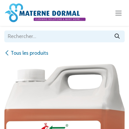
Se rendre au contenu
Tous les produits