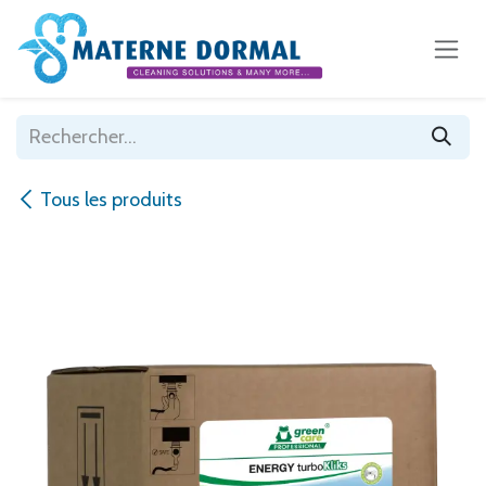
Se rendre au contenu
Tous les produits