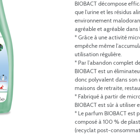
BIOBACT décompose efficac
que l’urine et les résidus al
environnement malodorant.
agréable et agréable dans l
* Grâce à une activité mic
empêche même l’accumulati
utilisation régulière.
* Par l’abandon complet de
BIOBACT est un éliminateur
donc polyvalent dans son ut
maisons de retraite, restaur
* Fabriqué à partir de mic
BIOBACT est sûr à utiliser 
* Le parfum BIOBACT est p
composé à 100 % de plasti
(recyclat post-consommat