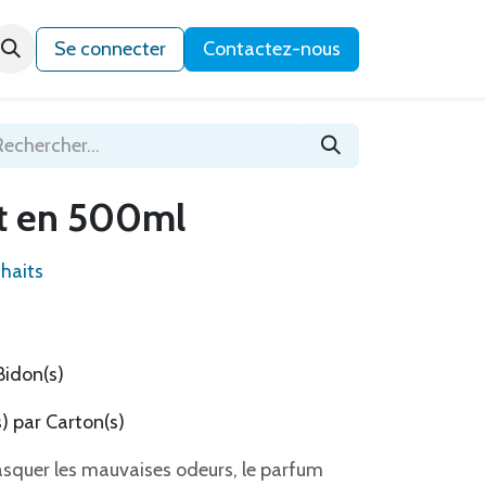
Qui sommes-nous ?
Se connecter
Contactez-nous
t en 500ml
uhaits
Bidon(s)
) par Carton(s)
asquer les mauvaises odeurs, le parfum