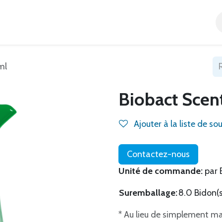
Accueil
Tous nos produits
Catégories
Blog
ml
Biobact Scen
Ajouter à la liste de so
Contactez-nous
Unité de commande:
par 
Suremballage:
8.0 Bidon(s
* Au lieu de simplement m