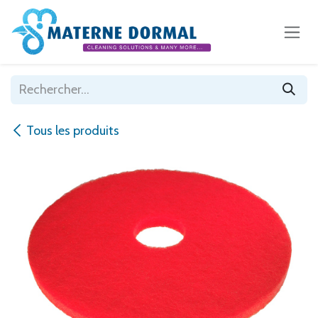
Se rendre au contenu
Tous les produits